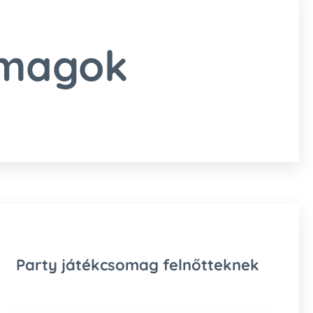
omagok
Party játékcsomag felnőtteknek