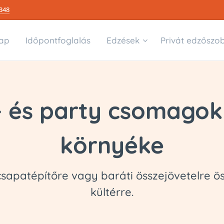
348
ap
Időpontfoglalás
Edzések
Privát edzőszo
- és party csomagok
környéke
sapatépítőre vagy baráti összejövetelre ös
kültérre.