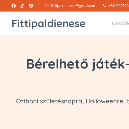
fittipaldienese@gmail.com
+36 20 2700
Fittipaldienese
Kezdől
Bérelhető játék
Otthoni születésnapra, Halloweenre, c