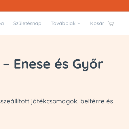
ba
Születésnap
Továbbiak
Kosár
 – Enese és Győr
szeállított játékcsomagok, beltérre és