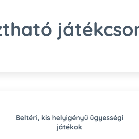
ztható játékcs
Beltéri, kis helyigényű ügyességi
játékok