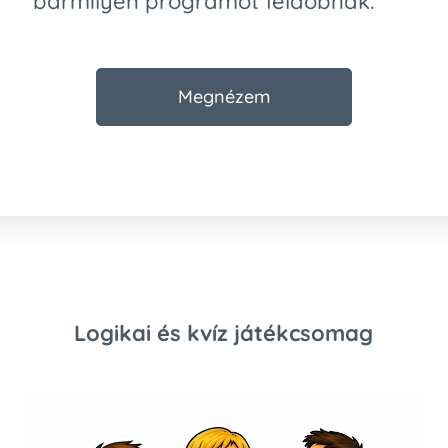
bármilyen programot feldobnak.
Megnézem
Logikai és kvíz játékcsomag