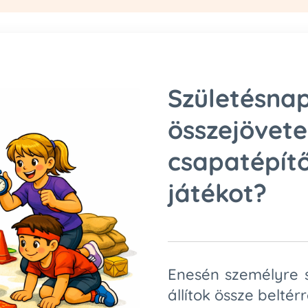
Születé
összejövete
csapatépít
játékot?
Enesén személyre 
állítok össze beltérr