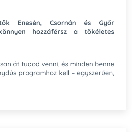
hetők Enesén, Csornán és Győr
könnyen hozzáférsz a tökéletes
san át tudod venni, és minden benne
nydús programhoz kell – egyszerűen,