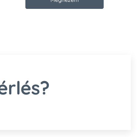
érlés?