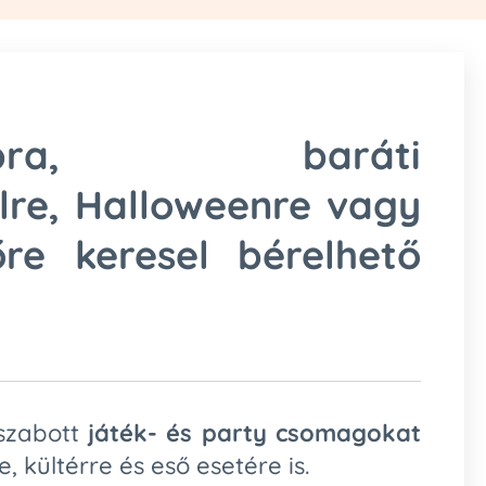
snapra, baráti
lre, Halloweenre vagy
őre keresel bérelhető
szabott
játék- és party csomagokat
e, kültérre és eső esetére is.