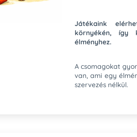
Játékaink elér
környékén, így 
élményhez.
A csomagokat gyor
van, ami egy élmé
szervezés nélkül.