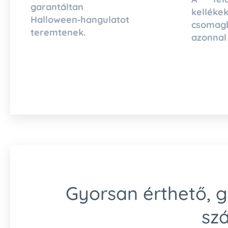
garantáltan
kelléke
Halloween‑hangulatot
csoma
teremtenek.
azonnal
Gyorsan érthető, 
sz