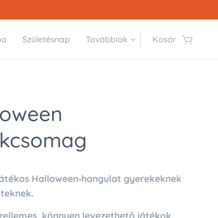
ba
Születésnap
Továbbiak
Kosár
loween
ékcsomag
játékos Halloween‑hangulat gyerekeknek
tteknek.
zellemes, könnyen levezethető játékok
,