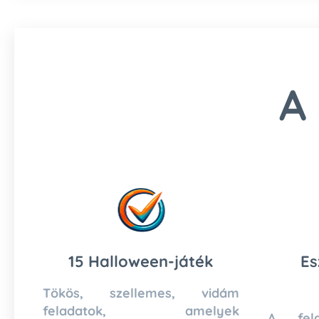
A
15 Halloween-játék
Es
Tökös, szellemes, vidám
feladatok, amelyek
A fela