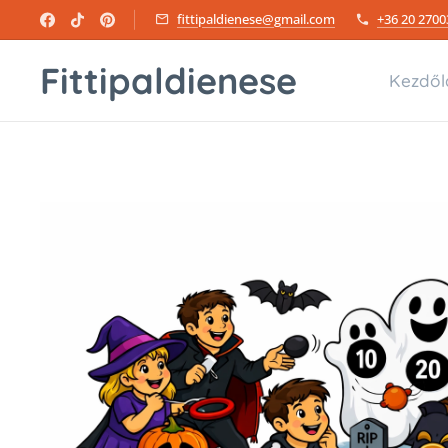
fittipaldienese@gmail.com
+36 20 2700
Fittipaldienese
Kezdől