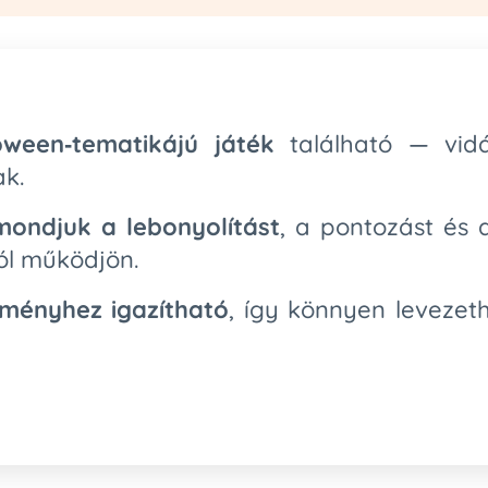
oween‑tematikájú játék
található — vidám
k.
mondjuk a lebonyolítást
, a pontozást és 
ól működjön.
ményhez igazítható
, így könnyen levezet