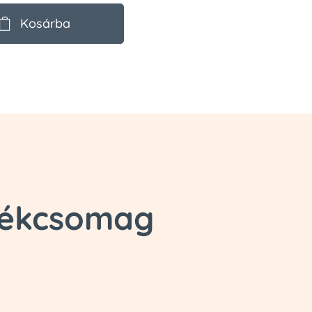
Kosárba
átékcsomag