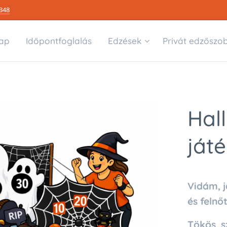
348
ap
Időpontfoglalás
Edzések
Privát edzőszo
Hal
ját
Vidám, 
és felnő
Tökös, s