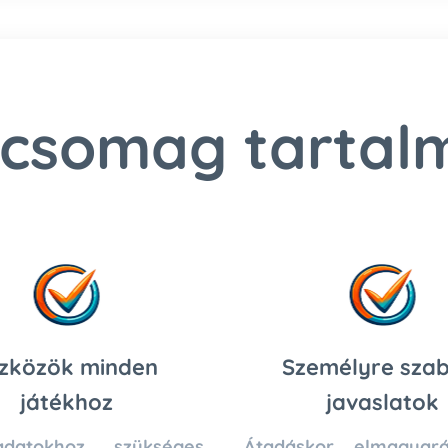
 csomag tartal
zközök minden
Személyre szab
játékhoz
javaslatok
datokhoz szükséges
Átadáskor elmagyar