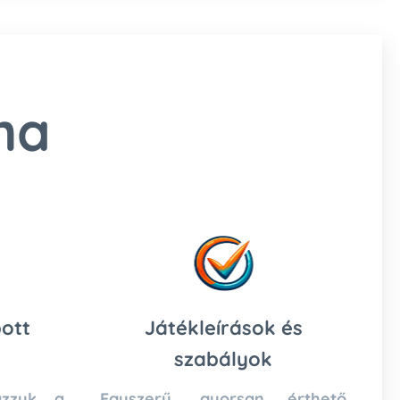
ma
ott
Játékleírások és
szabályok
ázzuk a
Egyszerű, gyorsan érthető