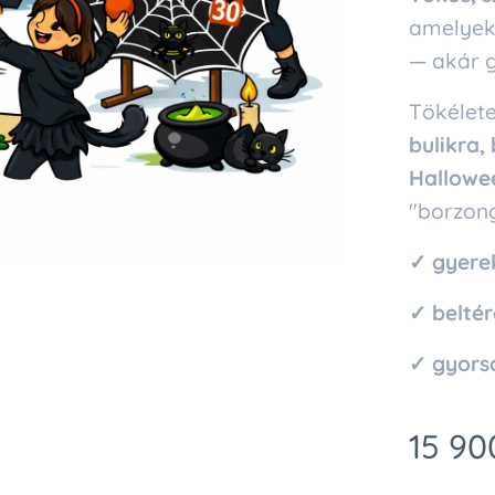
amelyek 
— akár g
Tökélete
bulikra,
Hallowe
"borzong
✓ gyere
✓ beltér
✓ gyorsa
15 90