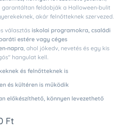
garantáltan feldobják a Halloween‑bulit
yerekeknek, akár felnőtteknek szervezed.
s választás
iskolai programokra, családi
 baráti estére vagy céges
en‑napra
, ahol jókedv, nevetés és egy kis
ós" hangulat kell.
keknek és felnőtteknek is
en és kültéren is működik
n előkészíthető, könnyen levezethető
0
Ft