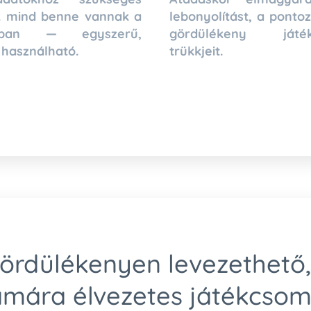
k mind benne vannak a
lebonyolítást, a ponto
gban — egyszerű,
gördülékeny játék
 használható.
trükkjeit.
gördülékenyen levezethető,
ámára élvezetes játékcsom