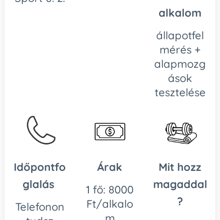
alkalom
állapotfel
mérés +
alapmozg
ások
tesztelése
Időpontfo
Árak
Mit hozz
glalás
magaddal
1 fő: 8000
?
Ft/alkalo
Telefonon
m