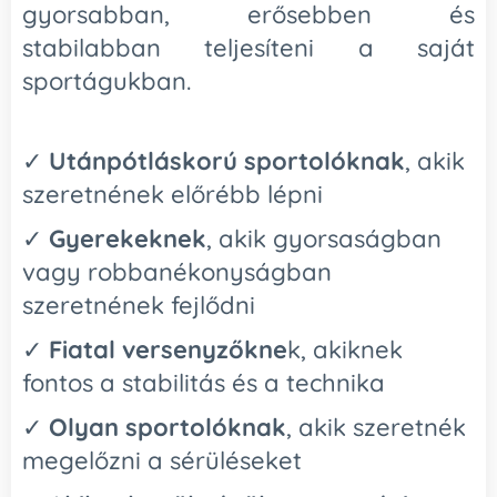
gyorsabban, erősebben és
stabilabban teljesíteni a saját
sportágukban.
✓
Utánpótláskorú sportolóknak
, akik
szeretnének előrébb lépni
✓
Gyerekeknek
, akik gyorsaságban
vagy robbanékonyságban
szeretnének fejlődni
✓
Fiatal versenyzőkne
k, akiknek
fontos a stabilitás és a technika
✓
Olyan sportolóknak
, akik szeretnék
megelőzni a sérüléseket