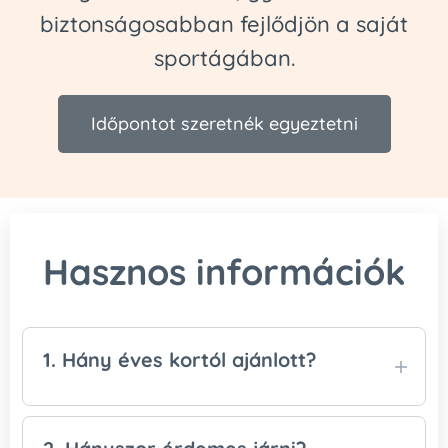
biztonságosabban fejlődjön a saját
sportágában.
Időpontot szeretnék egyeztetni
Hasznos információk
1. Hány éves kortól ajánlott?
A személyi edzés
8 éves kortól
ajánlott.