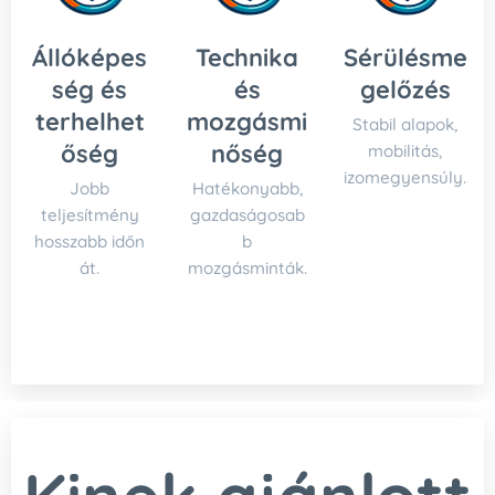
Állóképes
Technika
Sérülésme
ség és
és
gelőzés
terhelhet
mozgásmi
Stabil alapok,
őség
nőség
mobilitás,
izomegyensúly.
Jobb
Hatékonyabb,
teljesítmény
gazdaságosab
hosszabb időn
b
át.
mozgásminták.