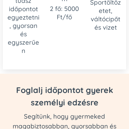
tudsz
Sportöltöz
2 fő: 5000
időpontot
etet,
Ft/fő
egyeztetni
váltócipőt
, gyorsan
és vizet
és
egyszerűe
n
Foglalj időpontot gyerek
személyi edzésre
Segítünk, hogy gyermeked
magabiztosabban, gyorsabban és