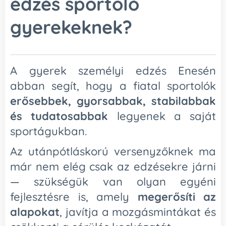
edzés sportoló
gyerekeknek?
A gyerek személyi edzés Enesén
abban segít, hogy a fiatal sportolók
erősebbek, gyorsabbak, stabilabbak
és tudatosabbak
legyenek a saját
sportágukban.
Az utánpótláskorú versenyzőknek ma
már nem elég csak az edzésekre járni
— szükségük van olyan egyéni
fejlesztésre is, amely
megerősíti az
alapokat
, javítja a mozgásmintákat és