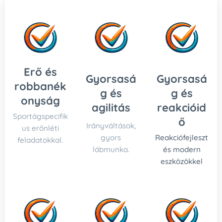
Erő és
Gyorsasá
Gyorsasá
robbanék
g és
g és
onyság
agilitás
reakcióid
Sportágspecifik
ő
Irányváltások,
us erőnléti
gyors
Reakciófejleszt
feladatokkal.
lábmunka.
és modern
eszközökkel