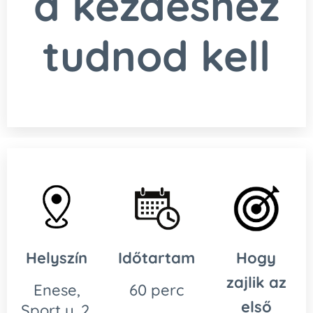
a kezdéshez
tudnod kell
Helyszín
Időtartam
Hogy
zajlik az
Enese,
60 perc
első
Sport u. 2.