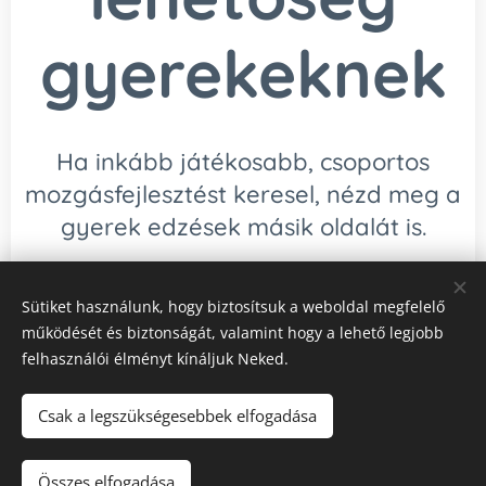
gyerekeknek
Ha inkább játékosabb, csoportos
mozgásfejlesztést keresel, nézd meg a
gyerek edzések másik oldalát is.
Gyerek mozgásfejlesztés
Sütiket használunk, hogy biztosítsuk a weboldal megfelelő
működését és biztonságát, valamint hogy a lehető legjobb
felhasználói élményt kínáljuk Neked.
Csak a legszükségesebbek elfogadása
© 2024 Fittipaldienese
Összes elfogadása
Névjegy
Adatkezelési tájékoztató
ÁSZF
Sütik