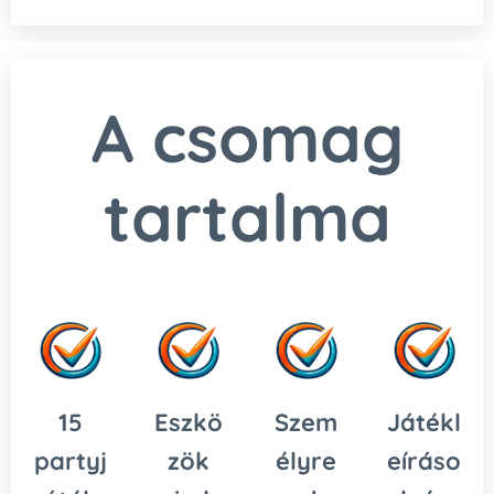
A csomag
tartalma
15
Eszkö
Szem
Játékl
partyj
zök
élyre
eíráso