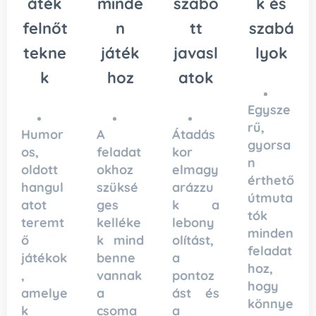
áték
minde
szabo
k és
felnőt
n
tt
szabá
tekne
játék
javasl
lyok
k
hoz
atok
Egysze
rű,
Humor
A
Átadás
gyorsa
os,
feladat
kor
n
oldott
okhoz
elmagy
érthető
hangul
szüksé
arázzu
útmuta
atot
ges
k a
tók
teremt
kelléke
lebony
minden
ő
k mind
olítást,
feladat
játékok
benne
a
hoz,
,
vannak
pontoz
hogy
amelye
a
ást és
könnye
k
csoma
a