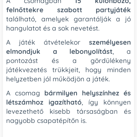
A csomagban
15 különböző,
felnőttekre szabott partyjáték
található, amelyek garantálják a jó
hangulatot és a sok nevetést.
A játék átvételekor
személyesen
elmondjuk a lebonyolítást
, a
pontozást és a gördülékeny
játékvezetés trükkjeit, hogy minden
helyzetben jól működjön a játék.
A csomag
bármilyen helyszínhez és
létszámhoz igazítható
, így könnyen
levezethető kisebb társaságban és
nagyobb csapatépítőn is.