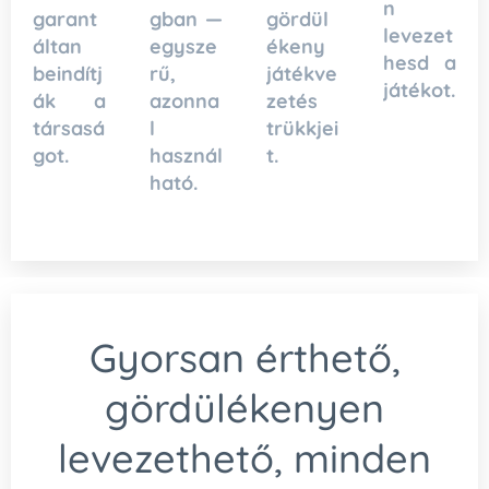
n
garant
gban —
gördül
levezet
áltan
egysze
ékeny
hesd a
beindítj
rű,
játékve
játékot.
ák a
azonna
zetés
társasá
l
trükkjei
got.
használ
t.
ható.
Gyorsan érthető,
gördülékenyen
levezethető, minden