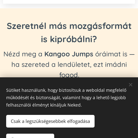
Szeretnél más mozgásformát
is kipróbálni?
Nézd meg a
Kangoo Jumps
óráimat is —
ha szereted a lendületet, ezt imádni
fogod.
Sütiket használunk, hogy biztosítsuk a weboldal megfelelő
Kangoo Jumps órák
működését és biztonságát, valamint hogy a lehető legjobb
felhasználói élményt kínáljuk Neked.
Csak a legszükségesebbek elfogadása
© 2024 Fittipaldienese