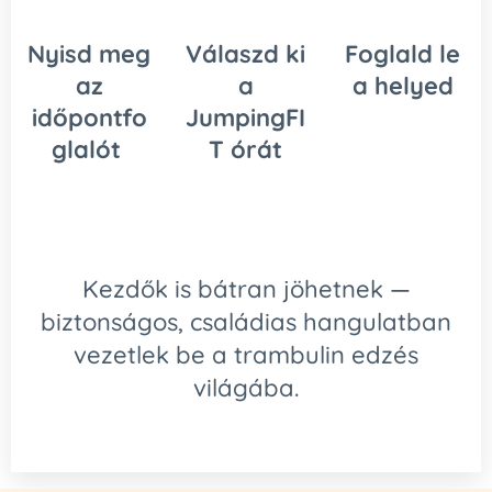
Nyisd meg
Válaszd ki
Foglald le
az
a
a helyed
időpontfo
JumpingFI
glalót
T órát
Kezdők is bátran jöhetnek —
biztonságos, családias hangulatban
vezetlek be a trambulin edzés
világába.