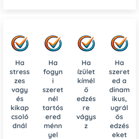
Ha
Ha
Ha
Ha
stress
fogyn
ízület
szeret
zes
i
kímél
ed a
vagy
szeret
ő
dinam
és
nél
edzés
ikus,
kikap
tartós
re
ugrál
csoló
ered
vágys
ós
dnál
ménn
z
edzés
yel
eket