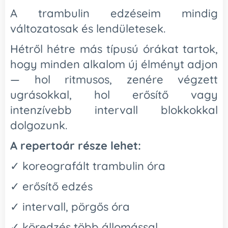
A trambulin edzéseim mindig
változatosak és lendületesek.
Hétről hétre más típusú órákat tartok,
hogy minden alkalom új élményt adjon
— hol ritmusos, zenére végzett
ugrásokkal, hol erősítő vagy
intenzívebb intervall blokkokkal
dolgozunk.
A repertoár része lehet:
✓ koreografált trambulin óra
✓ erősítő edzés
✓ intervall, pörgős óra
✓ köredzés több állomással