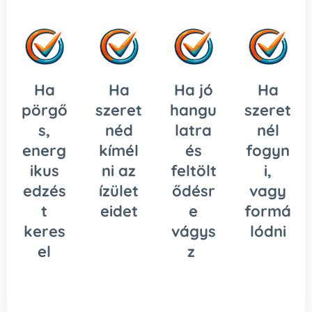
Ha
Ha
Ha jó
Ha
pörgő
szeret
hangu
szeret
s,
néd
latra
nél
energ
kímél
és
fogyn
ikus
ni az
feltölt
i,
edzés
ízület
ődésr
vagy
t
eidet
e
formá
keres
vágys
lódni
el
z