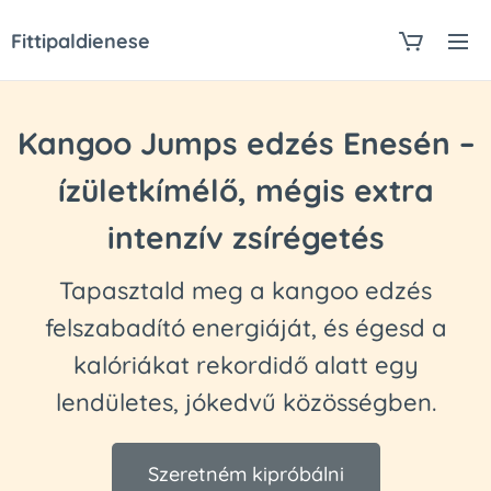
Fittipaldienese
Kangoo Jumps edzés Enesén –
ízületkímélő, mégis extra
intenzív zsírégetés
Tapasztald meg a kangoo edzés
felszabadító energiáját, és égesd a
kalóriákat rekordidő alatt egy
lendületes, jókedvű közösségben.
Szeretném kipróbálni