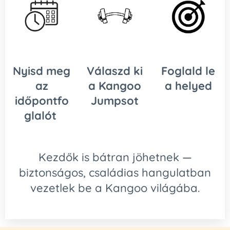
Nyisd meg
Válaszd ki
Foglald le
az
a Kangoo
a helyed
időpontfo
Jumpsot
glalót
Kezdők is bátran jöhetnek —
biztonságos, családias hangulatban
vezetlek be a Kangoo világába.