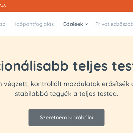
348
ap
Időpontfoglalás
Edzések
Privát edzőszo
ionálisabb teljes tes
végzett, kontrollált mozdulatok erősítsék a
stabilabbá tegyék a teljes tested.
Szeretném kipróbálni