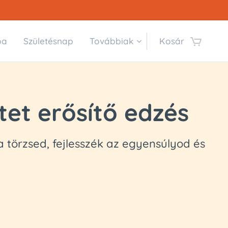
ba
Születésnap
Továbbiak
Kosár
tet erősítő edzés
 törzsed, fejlesszék az egyensúlyod és