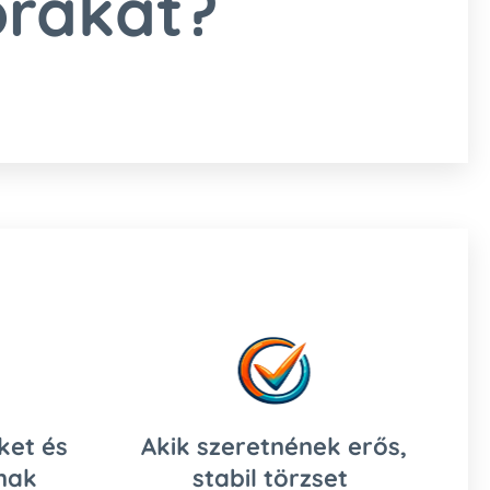
órákat?
ket és
Akik szeretnének erős,
rnak
stabil törzset