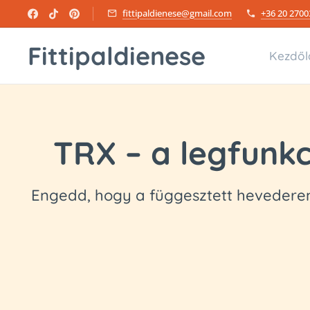
fittipaldienese@gmail.com
+36 20 2700
Fittipaldienese
Kezdől
TRX – a legfunkc
Engedd, hogy a függesztett hevederen 