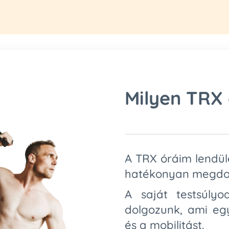
Milyen TRX
A TRX óráim lendüle
hatékonyan megdol
A saját testsúlyo
dolgozunk, ami egys
és a mobilitást.