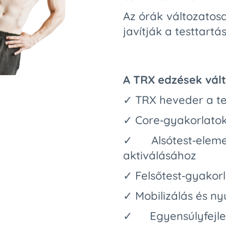
Az órák változatosa
javítják a testtartás
A TRX edzések vál
✓ TRX heveder a tel
✓ Core‑gyakorlatok 
✓ Alsótest‑elem
aktiválásához
✓ Felsőtest‑gyakorl
✓ Mobilizálás és n
✓ Egyensúlyfejle