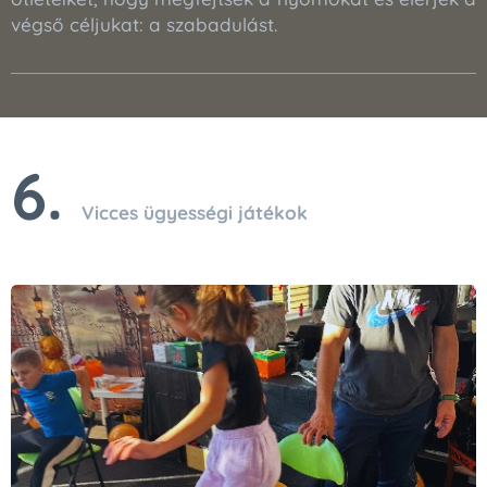
végső céljukat: a szabadulást.
6.
Vicces ügyességi játékok