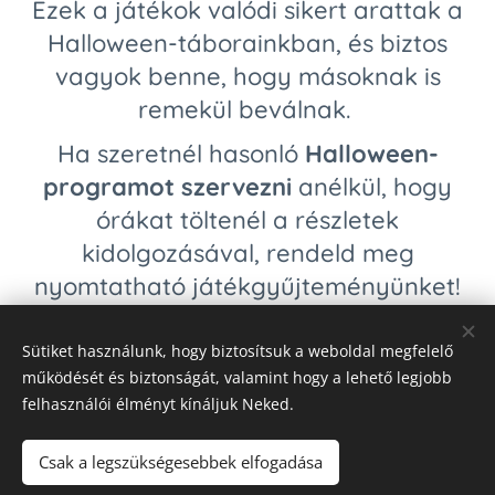
Ezek a játékok valódi sikert arattak a
Halloween-táborainkban, és biztos
vagyok benne, hogy másoknak is
remekül beválnak.
Ha szeretnél hasonló
Halloween-
programot szervezni
anélkül, hogy
órákat töltenél a részletek
kidolgozásával, rendeld meg
nyomtatható játékgyűjteményünket!
Sütiket használunk, hogy biztosítsuk a weboldal megfelelő
Halloween Party gyerekeknek
működését és biztonságát, valamint hogy a lehető legjobb
felhasználói élményt kínáljuk Neked.
Csak a legszükségesebbek elfogadása
© 2024 Fittipaldienese