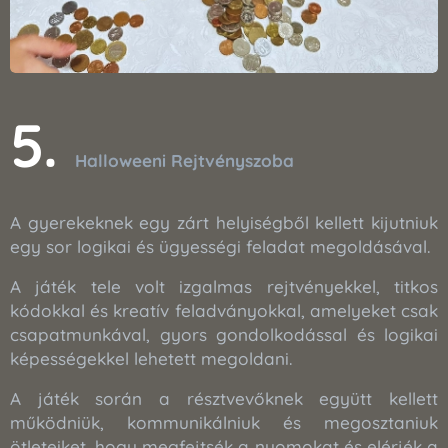
5.
Halloweeni Rejtvényszoba
A gyerekeknek egy zárt helyiségből kellett kijutniuk
egy sor logikai és ügyességi feladat megoldásával.
A játék tele volt izgalmas rejtvényekkel, titkos
kódokkal és kreatív feladványokkal, amelyeket csak
csapatmunkával, gyors gondolkodással és logikai
képességekkel lehetett megoldani.
A játék során a résztvevőknek együtt kellett
működniük, kommunikálniuk és megosztaniuk
ötleteiket, hogy megfejtsék a nyomokat és elérjék a