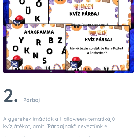
2.
Párbaj
A gyerekek imádták a Halloween-tematikájú
kvízjátékot, amit
"Párbajnak"
neveztünk el.