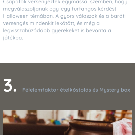
Csapatok versenyeztek egymással szemben, hogy
megválaszoljanak egy-egy furfangos kérdést
Halloween témában. A gyors válaszok és a baráti
versengés mindenkit lekötött, és még a
legvisszahúzódóbb gyerekeket is bevonta a
játékba.
3.
Félelemfaktor ételkóstolás és Mystery box