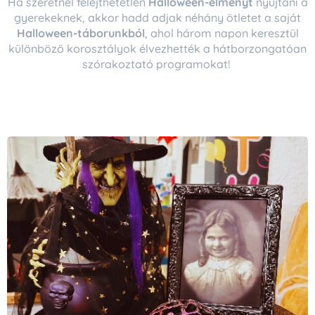
Ha szeretnél felejthetetlen
Halloween-élményt
nyújtani a
gyerekeknek, akkor hadd adjak néhány ötletet a saját
Halloween-táborunkból
, ahol három napon keresztül
különböző korosztályok élvezhették a hátborzongatóan
szórakoztató programokat!