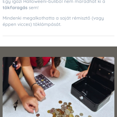
Egy igazi Halloweeni-buliból nem maradhat ki a
tökfaragás
sem!
Mindenki megalkothatta a saját rémisztő (vagy
éppen vicces) töklámpását.