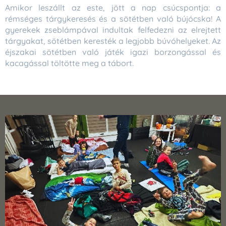
Amikor leszállt az este, jött a nap csúcspontja: a
rémséges tárgykeresés és a sötétben való bújócska! A
gyerekek zseblámpával indultak felfedezni az elrejtett
tárgyakat, sötétben keresték a legjobb búvóhelyeket. Az
éjszakai sötétben való játék igazi borzongással és
kacagással töltötte meg a tábort.