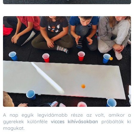
A nap egyik legvidámabb része az volt, amikor a
gyerekek különféle
vicces kihívásokban
próbálták ki
magukat.