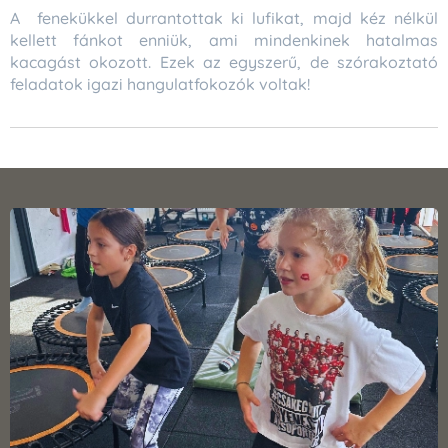
A fenekükkel durrantottak ki lufikat, majd kéz nélkül
kellett fánkot enniük, ami mindenkinek hatalmas
kacagást okozott. Ezek az egyszerű, de szórakoztató
feladatok igazi hangulatfokozók voltak!