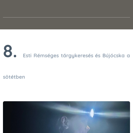
8.
Esti Rémséges tárgykeresés és Bújócska a
sötétben