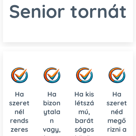
Senior tornát
Ha
Ha
Ha kis
Ha
szeret
bizon
létszá
szeret
nél
ytala
mú,
néd
rends
n
barát
megő
zeres
vagy,
ságos
rizni a