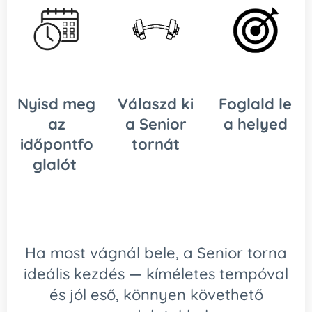
Nyisd meg
Válaszd ki
Foglald le
az
a Senior
a helyed
időpontfo
tornát
glalót
Ha most vágnál bele, a Senior torna
ideális kezdés — kíméletes tempóval
és jól eső, könnyen követhető