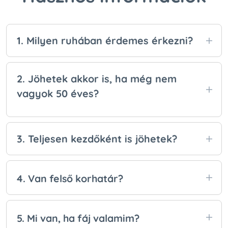
1. Milyen ruhában érdemes érkezni?
Olyan ruhában, amiben jól érzed magad és
szabadon tudsz mozogni. Nem kell sportosnak
2.
Jöhetek akkor is, ha még nem
látszani, csak legyen kényelmes. Kérlek tiszta
vagyok 50 éves?
talpú cserecipőt hozz magaddal.
Igen. Bár az óra elsősorban 50+ korosztálynak
szól, bárki csatlakozhat, aki kíméletes
3. Teljesen kezdőként is jöhetek
?
mozgásformát keres.
Természetesen. Az óra tempója alkalmazkodik
hozzád, minden gyakorlat könnyen követhető.
4. Van felső korhatár?
Nincs felső korhatár, mert ez nem speciális
torna:
nem az életkor számít, hanem az
5. Mi van, ha fáj valamim?
aktuális fizikai állapot és hogy jól esik‑e a