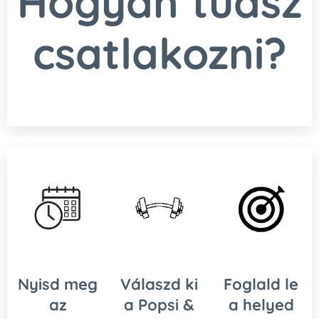
Hogyan tudsz
csatlakozni?
Nyisd meg
Válaszd ki
Foglald le
az
a Popsi &
a helyed