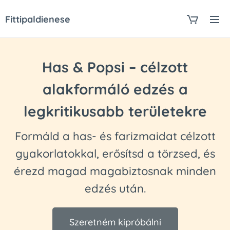
Fittipaldienese
Has & Popsi – célzott
alakformáló edzés a
legkritikusabb területekre
Formáld a has- és farizmaidat célzott
gyakorlatokkal, erősítsd a törzsed, és
érezd magad magabiztosnak minden
edzés után.
Szeretném kipróbálni