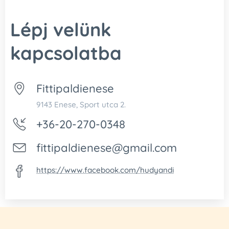
farizmoknak.
Lépj velünk
Step pad
— dinamikus, lendületes
gyakorlatokhoz.
kapcsolatba
TRX kötél
— teljes testes, funkcionális
erősítéshez.
Fittipaldienese
Kettlebell
— erő- és
9143 Enese, Sport utca 2.
állóképességfejlesztő feladatokhoz.
+36-20-270-0348
Súlytárcsa
— változatos terhelés a
fittipaldienese@gmail.com
törzs és a lábak számára.
Jógatégla
— támasz, stabilitás és
https://www.facebook.com/hudyandi
helyes kivitelezés támogatására.