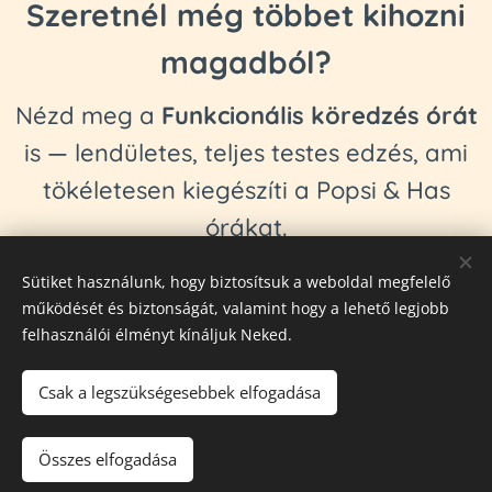
Szeretnél még többet kihozni
magadból?
Nézd meg a
Funkcionális köredzés órát
is — lendületes, teljes testes edzés, ami
tökéletesen kiegészíti a Popsi & Has
órákat.
Sütiket használunk, hogy biztosítsuk a weboldal megfelelő
Funkcionális köredzés órák
működését és biztonságát, valamint hogy a lehető legjobb
felhasználói élményt kínáljuk Neked.
Csak a legszükségesebbek elfogadása
© 2024 Fittipaldienese
Összes elfogadása
Névjegy
Adatkezelési tájékoztató
ÁSZF
Sütik