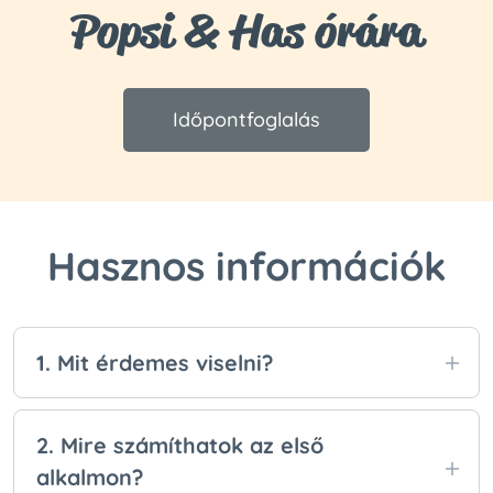
Popsi & Has órára
Időpontfoglalás
Hasznos információk
1. Mit érdemes viselni?
Kényelmes sportruházatot és stabil edzőcipőt. A
lényeg, hogy szabadon tudj mozogni és jól
2. Mire számíthatok az első
érezd magad.
alkalmon
?