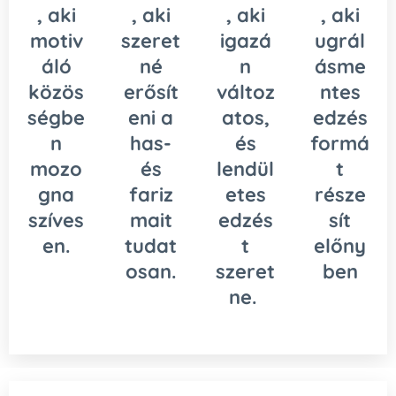
, aki
, aki
, aki
, aki
motiv
szeret
igazá
ugrál
áló
né
n
ásme
közös
erősít
változ
ntes
ségbe
eni a
atos,
edzés
n
has-
és
formá
mozo
és
lendül
t
gna
fariz
etes
része
szíves
mait
edzés
sít
en.
tudat
t
előny
osan.
szeret
ben
ne.