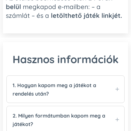
belül
megkapod e‑mailben: – a
számlát – és a
letölthető játék linkjét.
Hasznos információk
1. Hogyan kapom meg a játékot a
rendelés után?
A játékot
az összeg beérkezése után
küldjük
el Mamutmailen keresztül. A letöltési linket
2. Milyen formátumban kapom meg a
e‑mailben kapod meg, és
5 napig
lesz
játékot?
lehetőséged letölteni a PDF fájlokat.