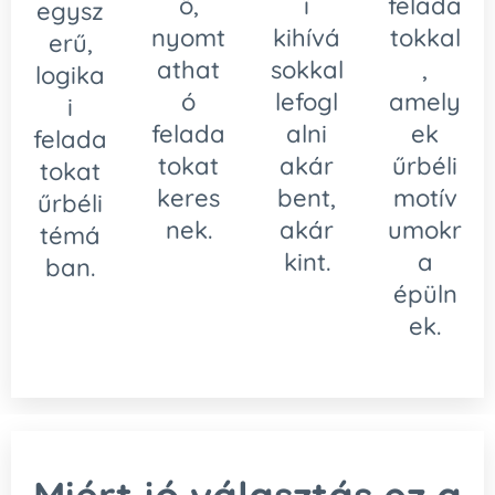
ő,
i
felada
egysz
nyomt
kihívá
tokkal
erű,
athat
sokkal
,
logika
ó
lefogl
amely
i
felada
alni
ek
felada
tokat
akár
űrbéli
tokat
keres
bent,
motív
űrbéli
nek.
akár
umokr
témá
kint.
a
ban.
épüln
ek.