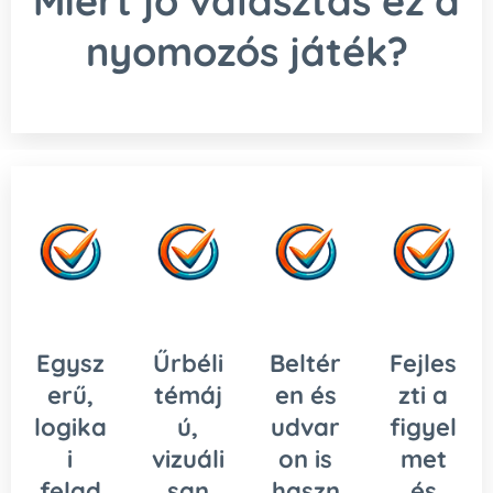
Miért jó választás ez a
nyomozós játék?
Egysz
Űrbéli
Beltér
Fejles
erű,
témáj
en és
zti a
logika
ú,
udvar
figyel
i
vizuáli
on is
met
felad
san
haszn
és