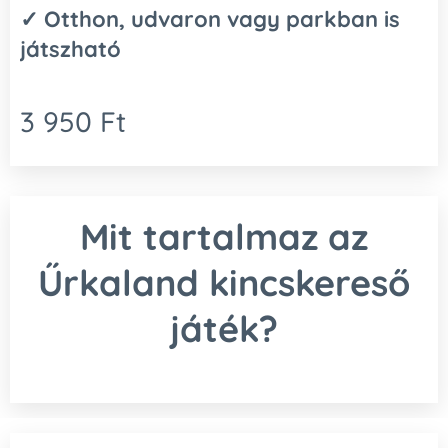
✓ Otthon, udvaron vagy parkban is
játszható
3 950
Ft
Mit tartalmaz az
Űrkaland kincskereső
játék?