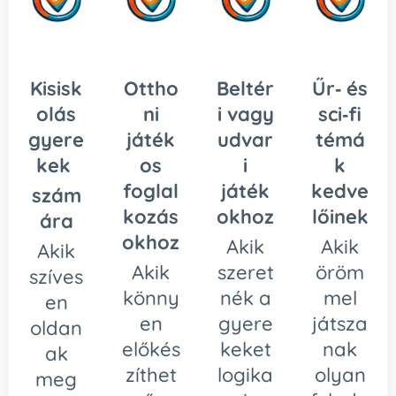
Kisisk
Ottho
Beltér
Űr‑ és
olás
ni
i vagy
sci‑fi
gyere
játék
udvar
témá
kek
os
i
k
foglal
játék
kedve
szám
kozás
okhoz
lőinek
ára
okhoz
Akik
Akik
Akik
Akik
szeret
öröm
szíves
könny
nék a
mel
en
en
gyere
játsza
oldan
előkés
keket
nak
ak
zíthet
logika
olyan
meg