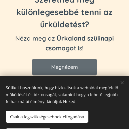
néhány
alap eszközre
is szükség lehet
különlegesebbé tenni az
(például dobókocka, ceruza, figurák). A
termékleírásban minden esetben
űrküldetést?
feltüntetjük, ha plusz előkészületre van
szükség.
Nézd meg az
Űrkaland szülinapi
csomago
t is!
Megnézem
Sütiket használunk, hogy biztosítsuk a weboldal megfelelő
működését és biztonságát, valamint hogy a lehető legjobb
© 2024 Fittipaldienese
felhasználói élményt kínáljuk Neked.
Névjegy
Adatkezelési tájékoztató
ÁSZF
Sütik
Csak a legszükségesebbek elfogadása