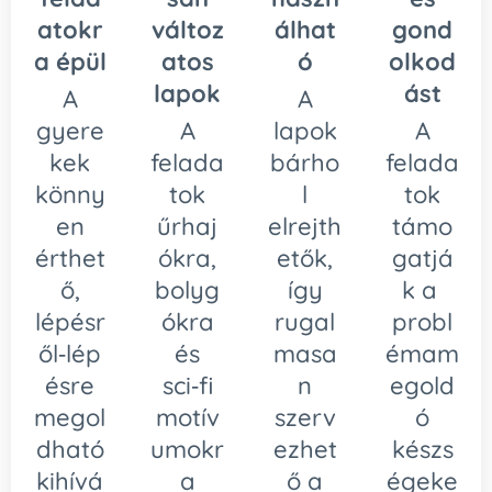
atokr
változ
álhat
gond
a épül
atos
ó
olkod
lapok
ást
A
A
gyere
A
lapok
A
kek
felada
bárho
felada
könny
tok
l
tok
en
űrhaj
elrejth
támo
érthet
ókra,
etők,
gatjá
ő,
bolyg
így
k a
lépésr
ókra
rugal
probl
ől‑lép
és
masa
émam
ésre
sci‑fi
n
egold
megol
motív
szerv
ó
dható
umokr
ezhet
készs
kihívá
a
ő a
égeke