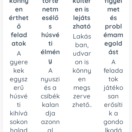
könny
törté
kültér
figyel
en
netm
en is
met
érthet
esélő
lejáts
és
ő
s
zható
probl
felad
húsvé
émam
Lakás
atok
ti
egold
ban,
élmén
ást
A
udvar
y
gyere
on is
A
kek
A
könny
felada
egysz
nyuszi
en
tok
erű
és a
megs
játéko
húsvé
csibék
zerve
san
ti
kalan
zhető..
erősíti
kihívá
dja
k a
sokon
azonn
gondo
halad
al
lkodá