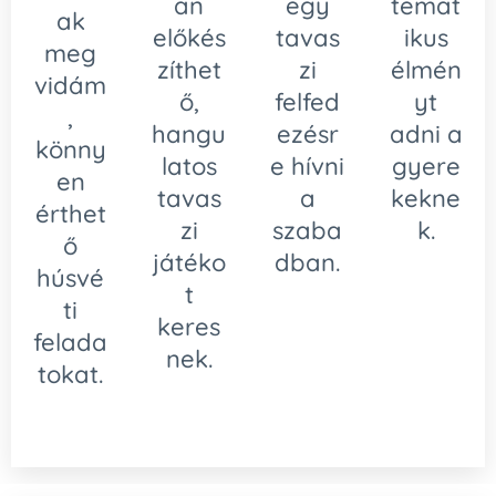
an
egy
temat
ak
előkés
tavas
ikus
meg
zíthet
zi
élmén
vidám
ő,
felfed
yt
,
hangu
ezésr
adni a
könny
latos
e hívni
gyere
en
tavas
a
kekne
érthet
zi
szaba
k.
ő
játéko
dban.
húsvé
t
ti
keres
felada
nek.
tokat.