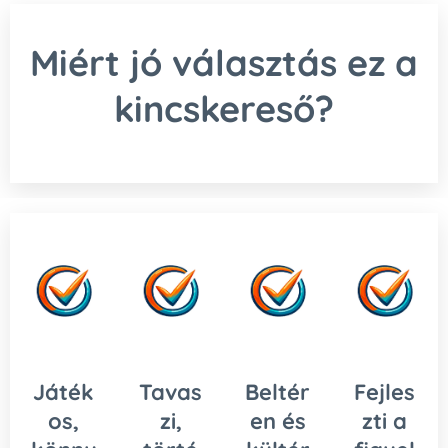
Miért jó választás ez a
kincskereső?
Játék
Tavas
Beltér
Fejles
os,
zi,
en és
zti a