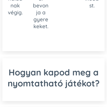
nak
bevon
st.
végig.
ja a
gyere
keket.
Hogyan kapod meg a
nyomtatható játékot?