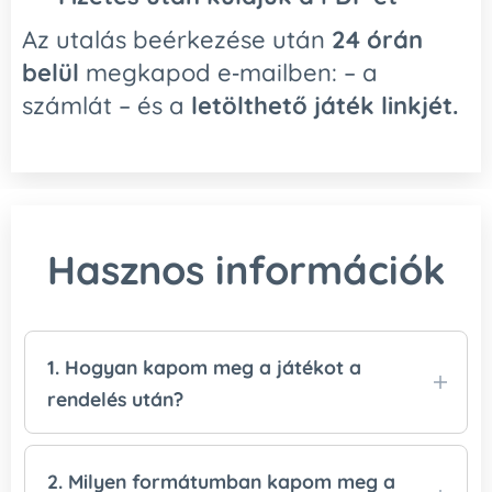
Az utalás beérkezése után
24 órán
belül
megkapod e‑mailben: – a
számlát – és a
letölthető játék linkjét.
Hasznos információk
1. Hogyan kapom meg a játékot a
rendelés után?
A játékot
az összeg beérkezése után
küldjük
el Mamutmailen keresztül. A letöltési linket
2. Milyen formátumban kapom meg a