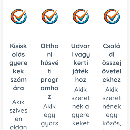
Kisisk
Ottho
Udvar
Csalá
olás
ni
i vagy
di
gyere
húsvé
kerti
összej
kek
ti
játék
övetel
szám
progr
hoz
ekhez
ára
amho
Akik
Akik
z
szeret
szeret
Akik
Akik
nék a
nének
szíves
egy
gyere
egy
en
gyors
keket
közös,
oldan