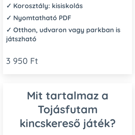
✓ Korosztály: kisiskolás
✓ Nyomtatható PDF
✓ Otthon, udvaron vagy parkban is
játszható
3 950
Ft
Mit tartalmaz a
Tojásfutam
kincskereső játék?