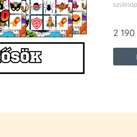
szülina
2 190