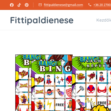
fittipaldienese@gmail.com
+36 20 2700
Fittipaldienese
Kezdől