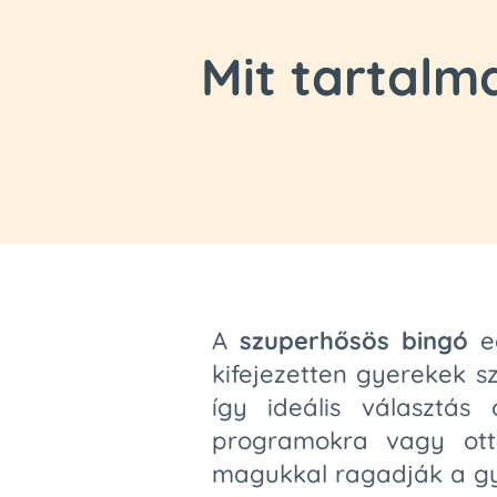
Mit tartalm
A
szuperhősös bingó
eg
kifejezetten gyerekek s
így ideális választás 
programokra vagy ottho
magukkal ragadják a gye