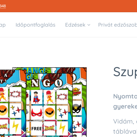
348
ap
Időpontfoglalás
Edzések
Privát edzőszo
Szu
Nyomta
gyerek
Vidám, 
tábláva