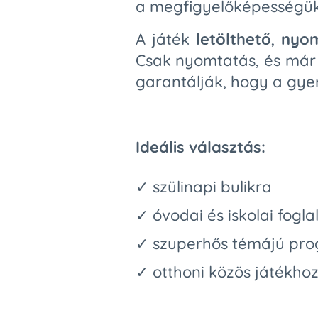
a megfigyelőképességük
A játék
letölthető
,
nyom
Csak nyomtatás, és már i
garantálják, hogy a gyer
Ideális választás:
✓ szülinapi bulikra
✓ óvodai és iskolai fogl
✓ szuperhős témájú pr
✓ otthoni közös játékho