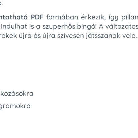
.
tatható PDF
formában érkezik, így pillan
ndulhat is a szuperhős bingó! A változato
ekek újra és újra szívesen játsszanak vele.
alkozásokra
ogramokra
z