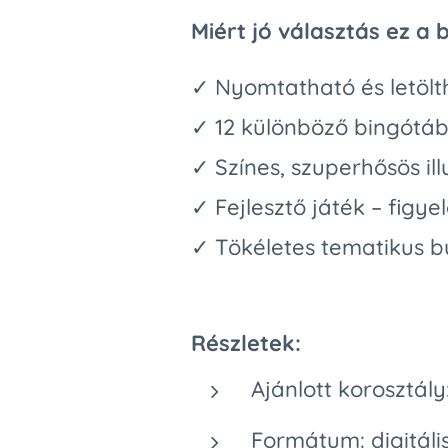
Miért jó választás ez a 
✓ Nyomtatható és letölt
✓ 12 különböző bingótáb
✓ Színes, szuperhősös ill
✓ Fejlesztő játék – fig
✓ Tökéletes tematikus b
Részletek:
Ajánlott korosztál
Formátum: digitáli