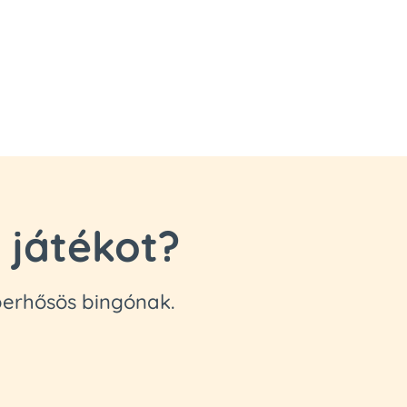
 játékot?
perhősös bingónak.