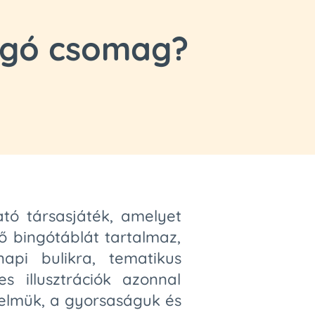
ingó csomag?
ó társasjáték, amelyet
ő bingótáblát tartalmaz,
napi bulikra, tematikus
s illusztrációk azonnal
yelmük, a gyorsaságuk és