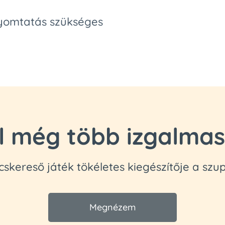
nyomtatás szükséges
l még több izgalmas
cskereső játék tökéletes kiegészítője a szu
Megnézem