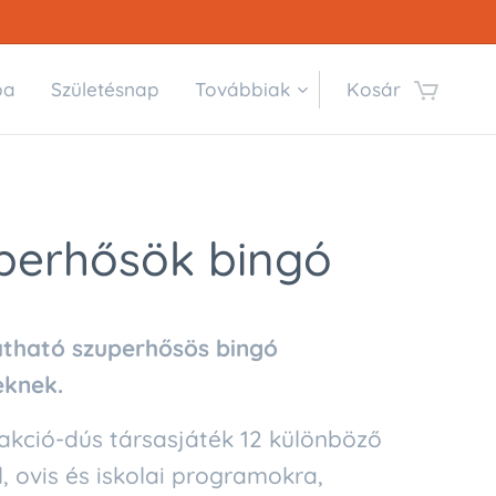
ba
Születésnap
Továbbiak
Kosár
perhősök bingó
tható szuperhősös bingó
eknek.
akció-dús társasjáték 12 különböző
l, ovis és iskolai programokra,