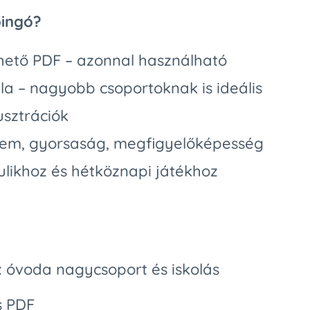
bingó?
hető PDF – azonnal használható
la – nagyobb csoportoknak is ideális
usztrációk
yelem, gyorsaság, megfigyelőképesség
ulikhoz és hétköznapi játékhoz
y: óvoda nagycsoport és iskolás
s PDF