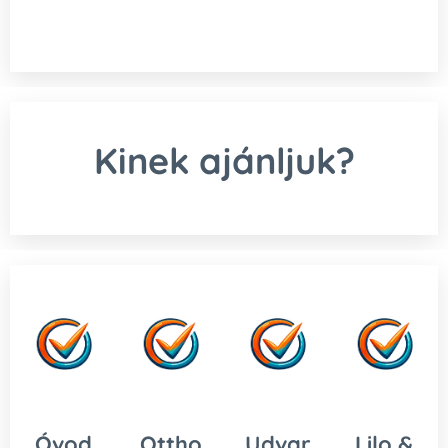
Kinek ajánljuk?
Óvod
Ottho
Udvar
Lilo &