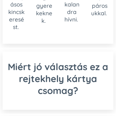
ásos
kalan
gyere
páros
kincsk
dra
kekne
ukkal.
eresé
hívni.
k.
st.
Miért jó választás ez a
rejtekhely kártya
csomag?