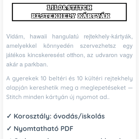
Vidám, hawaii hangulatú rejtekhely‑kártyák,
amelyekkel könnyedén szervezhetsz egy
játékos kincskeresést otthon, az udvaron vagy
akár a parkban.
A gyerekek 10 beltéri és 10 kültéri rejtekhely
alapján kereshetik meg a meglepetéseket —
Stitch minden kártyán új nyomot ad..
✓ Korosztály: óvodás/
iskolás
✓ Nyomtatható PDF