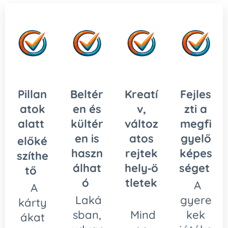
Pillan
Beltér
Kreatí
Fejles
atok
en és
v,
zti a
alatt
kültér
változ
megfi
en is
atos
gyelő
előké
haszn
rejtek
képes
szíthe
álhat
hely‑ö
séget
tő
ó
tletek
A
A
Laká
gyere
kárty
sban,
Mind
kek
ákat