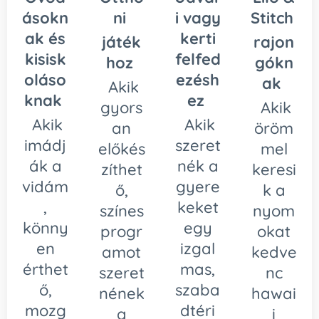
ásokn
ni
i vagy
Stitch
ak és
kerti
játék
rajon
kisisk
felfed
hoz
gókn
oláso
ezésh
ak
Akik
knak
ez
gyors
Akik
Akik
Akik
an
öröm
imádj
szeret
előkés
mel
ák a
nék a
zíthet
keresi
vidám
gyere
ő,
k a
,
keket
színes
nyom
könny
egy
progr
okat
en
izgal
amot
kedve
érthet
mas,
szeret
nc
ő,
szaba
nének
hawai
mozg
dtéri
a
i