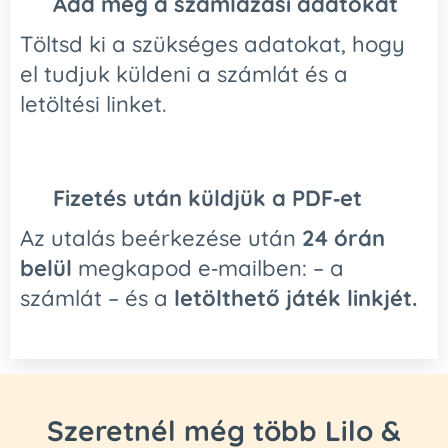
🧾
Add meg a számlázási adatokat
Töltsd ki a szükséges adatokat, hogy
el tudjuk küldeni a számlát és a
letöltési linket.
📩
Fizetés után küldjük a PDF‑et
Az utalás beérkezése után
24 órán
belül
megkapod e‑mailben: – a
számlát – és a
letölthető játék linkjét.
Szeretnél még több Lilo &