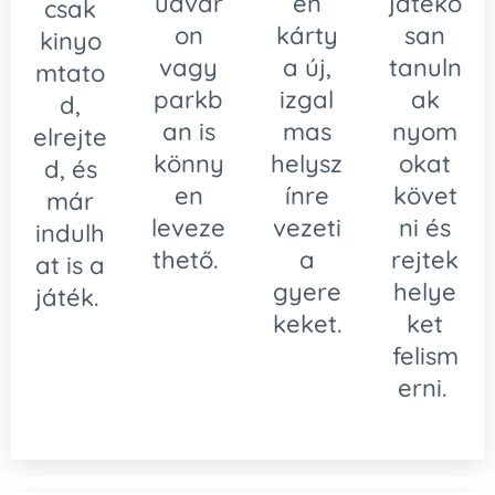
udvar
en
játéko
csak
on
kárty
san
kinyo
vagy
a új,
tanuln
mtato
parkb
izgal
ak
d,
an is
mas
nyom
elrejte
könny
helysz
okat
d, és
en
ínre
követ
már
leveze
vezeti
ni és
indulh
thető.
a
rejtek
at is a
gyere
helye
játék.
keket.
ket
felism
erni.