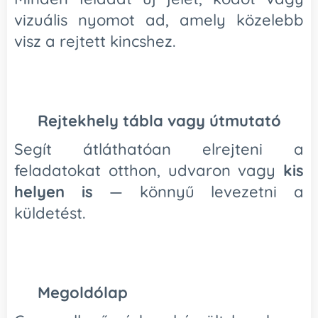
vizuális nyomot ad, amely közelebb
visz a rejtett kincshez.
🗺️
Rejtekhely tábla vagy útmutató
Segít átláthatóan elrejteni a
feladatokat otthon, udvaron vagy
kis
helyen is
— könnyű levezetni a
küldetést.
✔️
Megoldólap