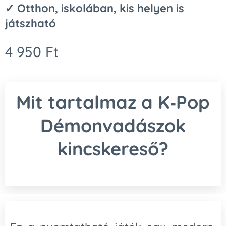
✓ Otthon, iskolában, kis helyen is
játszható
4 950
Ft
Mit tartalmaz a K‑Pop
Démonvadászok
kincskereső?