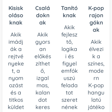
Kisisk
Csalá
Tanító
K‑pop
oláso
dokn
knak
rajon
knak
ak
gókn
Akik
ak
Akik
Akik
fejlesz
imádj
gyors
tő,
Akik
ák a
an
logika
élvezi
rejtvé
előkés
i és
k a
nyeke
zíthet
figyel
színes,
t, a
ő,
emfók
mode
nyom
izgal
uszú
rn
ozást
mas,
felada
K‑pop
és a
kalan
tot
hangu
titkos
dot
szeret
latú
küldet
keres
nének
játéko