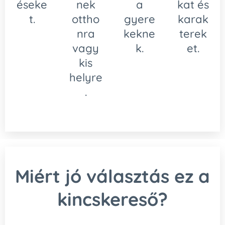
éseke
nek
a
kat és
t.
ottho
gyere
karak
nra
kekne
terek
vagy
k.
et.
kis
helyre
.
Miért jó választás ez a
kincskereső?