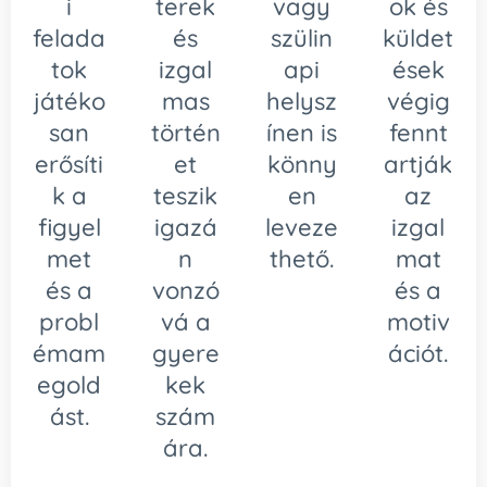
i
terek
vagy
ok és
felada
és
szülin
küldet
tok
izgal
api
ések
játéko
mas
helysz
végig
san
történ
ínen is
fennt
erősíti
et
könny
artják
k a
teszik
en
az
figyel
igazá
leveze
izgal
met
n
thető.
mat
és a
vonzó
és a
probl
vá a
motiv
émam
gyere
ációt.
egold
kek
ást.
szám
ára.