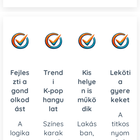
Fejles
Trend
Kis
Leköti
zti a
i
helye
a
gond
K‑pop
n is
gyere
olkod
hangu
műkö
keket
ást
lat
dik
A
A
Színes
Lakás
titkos
logika
karak
ban,
nyom