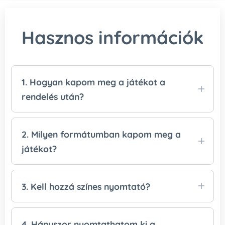
Hasznos információk
1. Hogyan kapom meg a játékot a
rendelés után?
A játékot
az összeg beérkezése után
küldjük
el Mamutmailen keresztül. A letöltési linket
2. Milyen formátumban kapom meg a
e‑mailben kapod meg, és
5 napig
lesz
játékot?
lehetőséged letölteni a PDF fájlokat.
A játékok
PDF formátumban
érkeznek, így
könnyen megnyithatók és kinyomtathatók.
3. Kell hozzá színes nyomtató?
Igen, a játékokhoz
színes nyomtató
szükséges
, hogy a feladatok és illusztrációk
4. Hányszor nyomtathatom ki a