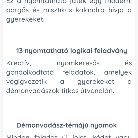
Ez a nyomtatható játék egy modern,
pörgős és misztikus kalandra hívja a
gyerekeket.
🔮
13 nyomtatható logikai feladvány
Kreatív, nyomkeresős és
gondolkodtató feladatok, amelyek
végigvezetik a gyerekeket a
démonvadászok titkos útvonalán.
🐉
Démonvadász‑témájú nyomok
Minden feladat új jelet, kódot vagy