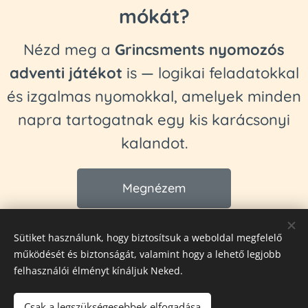
mókát?
Nézd meg a
Grincsments nyomozós
adventi játékot
is — logikai feladatokkal
és izgalmas nyomokkal, amelyek minden
napra tartogatnak egy kis karácsonyi
kalandot.
Megnézem
Sütiket használunk, hogy biztosítsuk a weboldal megfelelő
működését és biztonságát, valamint hogy a lehető legjobb
© 2024 Fittipaldienese
felhasználói élményt kínáljuk Neked.
Névjegy
Adatkezelési tájékoztató
ÁSZF
Sütik
Csak a legszükségesebbek elfogadása