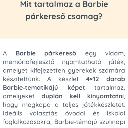
Mit tartalmaz a Barbie
párkereső csomag?
A
Barbie párkereső
egy vidám,
memóriafejlesztő nyomtatható játék,
amelyet kifejezetten gyerekek számára
készítettünk. A készlet
4×12 darab
Barbie‑tematikájú képet
tartalmaz,
amelyeket
duplán kell kinyomtatni
,
hogy megkapd a teljes játékkészletet.
Ideális választás óvodai és iskolai
foglalkozásokra, Barbie‑témájú szülinapi