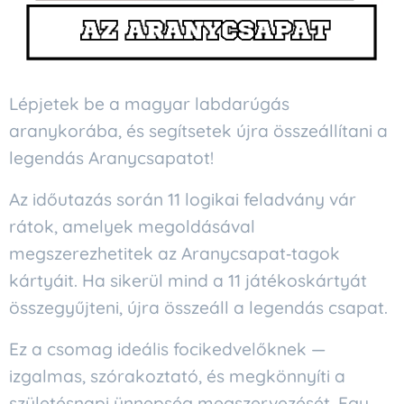
Lépjetek be a magyar labdarúgás
aranykorába, és segítsetek újra összeállítani a
legendás Aranycsapatot!
Az időutazás során 11 logikai feladvány vár
rátok, amelyek megoldásával
megszerezhetitek az Aranycsapat‑tagok
kártyáit. Ha sikerül mind a 11 játékoskártyát
összegyűjteni, újra összeáll a legendás csapat.
Ez a csomag ideális focikedvelőknek —
izgalmas, szórakoztató, és megkönnyíti a
születésnapi ünnepség megszervezését. Egy