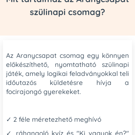
szülinapi csomag?
Az Aranycsapat csomag egy könnyen
előkészíthető, nyomtatható szülinapi
játék, amely logikai feladványokkal teli
időutazós küldetésre hívja a
focirajongó gyerekeket.
✓ 2 féle méretezhető meghívó
✓ ráhangoló kvíz és "Ki vagyok én?"