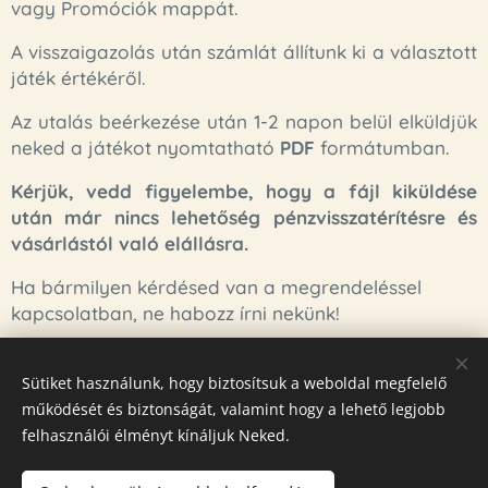
vagy Promóciók mappát.
A visszaigazolás után számlát állítunk ki a választott
játék értékéről.
Az utalás beérkezése után 1-2 napon belül elküldjük
neked a játékot nyomtatható
PDF
formátumban.
Kérjük, vedd figyelembe, hogy a fájl kiküldése
után már nincs lehetőség pénzvisszatérítésre és
vásárlástól való elállásra.
Ha bármilyen kérdésed van a megrendeléssel
kapcsolatban, ne habozz írni nekünk!
Köszönjük, hogy minket választottál!
Sütiket használunk, hogy biztosítsuk a weboldal megfelelő
működését és biztonságát, valamint hogy a lehető legjobb
felhasználói élményt kínáljuk Neked.