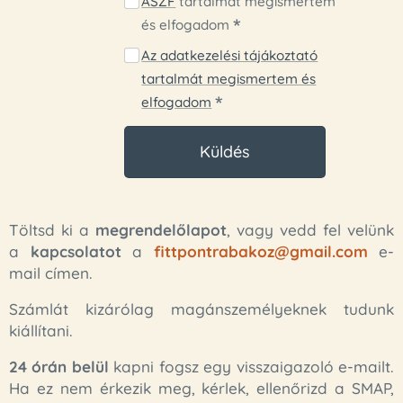
ÁSZF
tartalmát megismertem
és elfogadom
Az adatkezelési tájákoztató
tartalmát megismertem és
elfogadom
Küldés
Töltsd ki a
megrendelőlapot
, vagy vedd fel velünk
a
kapcsolatot
a
f
ittpontrabakoz@gmail.com
e-
mail címen.
Számlát kizárólag magánszemélyeknek tudunk
kiállítani.
24 órán belül
kapni fogsz egy visszaigazoló e-mailt.
Ha ez nem érkezik meg, kérlek, ellenőrizd a SMAP,