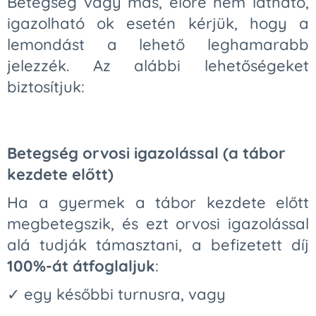
Betegség vagy más, előre nem látható,
igazolható ok esetén kérjük, hogy a
lemondást a lehető leghamarabb
jelezzék. Az alábbi lehetőségeket
biztosítjuk:
Betegség orvosi igazolással (a tábor
kezdete előtt)
Ha a gyermek a tábor kezdete előtt
megbetegszik, és ezt orvosi igazolással
alá tudják támasztani, a befizetett díj
100%-át átfoglaljuk
:
✓ egy későbbi turnusra, vagy