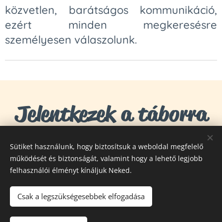
közvetlen, barátságos kommunikáció,
ezért minden megkeresésre
személyesen válaszolunk.
Jelentkezek a táborra
Sütiket használunk, hogy biztosítsuk a weboldal megfelelő
Foglalás
működését és biztonságát, valamint hogy a lehető legjobb
felhasználói élményt kínáljuk Neked.
Csak a legszükségesebbek elfogadása
© 2024 Fittipaldienese